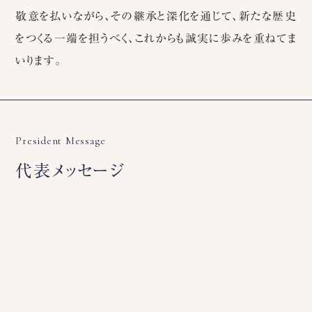
敬意を払いながら、その継承と深化を通じて、新たな歴史
をつくる一端を担うべく、これからも誠実に歩みを重ねてま
いります。
President Message
代表メッセージ
使えなくなった鞄をタンスに眠らせているというご相談をよく
受けます。高価なものというだけでなく、それぞれに思い入
れがあり、大切な人に引き継ぎたいとおっしゃいます。
「遺す」という言葉には「後世に伝える。死後にとどめる」と
いう意味だけでなく、「あとにとどめておく。残るようにする」