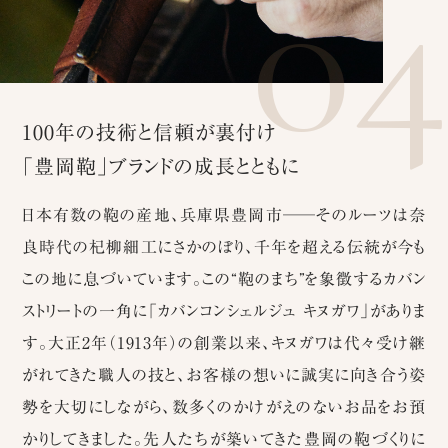
0
100年の技術と信頼が裏付け
「豊岡鞄」ブランドの成長とともに
日本有数の鞄の産地、兵庫県豊岡市
─
─そのルーツは奈
良時代の杞柳細工にさかのぼり、千年を超える伝統が今も
この地に息づいています。この“鞄のまち”を象徴するカバン
ストリートの一角に「カバンコンシェルジュ キヌガワ」がありま
す。大正2年（1913年）の創業以来、キヌガワは代々受け継
がれてきた職人の技と、お客様の想いに誠実に向き合う姿
勢を大切にしながら、数多くのかけがえのないお品をお預
かりしてきました。先人たちが築いてきた豊岡の鞄づくりに